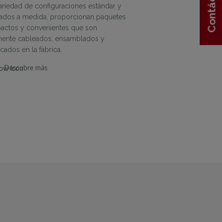
Contáctenos
Contáctenos
ariedad de configuraciones estándar y
ados a medida, proporcionan paquetes
ctos y convenientes que son
mente cableados, ensamblados y
ados en la fábrica.
Descubre más