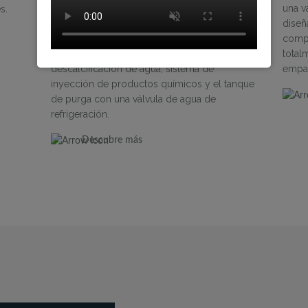
ser utilizado con cualquier caldera para
una v
s.
preparar adecuadamente el agua de entrada.
diseñ
Debe consistir en el receptor de agua de
compa
alimentación / condensado, sistema de
total
descalcificación de agua, sistema de
empac
inyección de productos químicos y el tanque
de purga con una válvula de agua de
refrigeración.
Descubre más