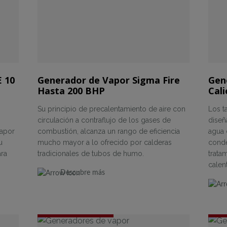
E 10
Generador de Vapor Sigma Fire
Gen
Hasta 200 BHP
Cali
Su principio de precalentamiento de aire con
Los t
circulación a contraflujo de los gases de
diseñ
vapor
combustión, alcanza un rango de eficiencia
agua 
u
mucho mayor a lo ofrecido por calderas
conde
ara
tradicionales de tubos de humo.
trata
calen
Descubre más