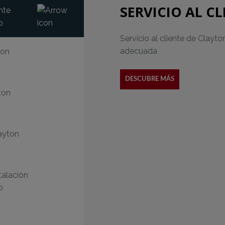
SERVICIO AL C
ente
o
Servicio al cliente de Clay
adecuada
ton
DESCUBRE MÁS
ton
ayton
talación
o