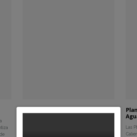
Sistemas de Tratamiento de
Plan
Agua de Alimentación
Agu
ta
Un sistema de manipulación de tratamiento
Las P
tiza
de agua de alimentación y condensado debe
Calie
 de