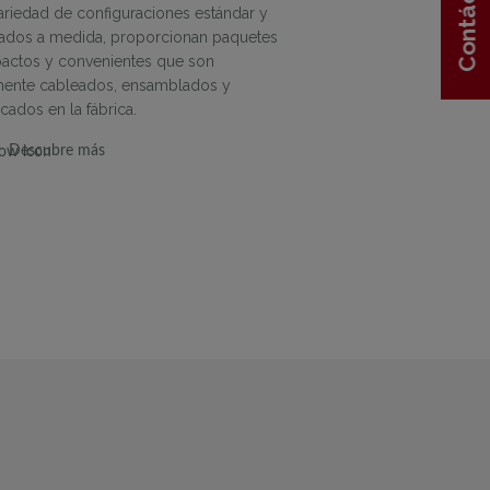
Contáctenos
Contáctenos
ariedad de configuraciones estándar y
ados a medida, proporcionan paquetes
ctos y convenientes que son
mente cableados, ensamblados y
ados en la fábrica.
Descubre más