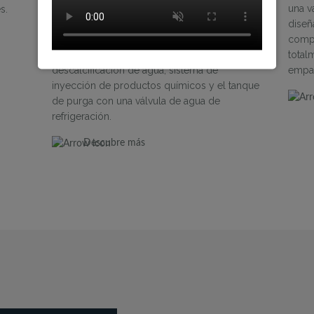
ser utilizado con cualquier caldera para
una v
s.
preparar adecuadamente el agua de entrada.
diseñ
Debe consistir en el receptor de agua de
compa
alimentación / condensado, sistema de
total
descalcificación de agua, sistema de
empac
inyección de productos químicos y el tanque
de purga con una válvula de agua de
refrigeración.
Descubre más