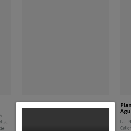
Sistemas de Tratamiento de
Plan
Agua de Alimentación
Agu
ta
Un sistema de manipulación de tratamiento
Las P
tiza
de agua de alimentación y condensado debe
Calie
 de