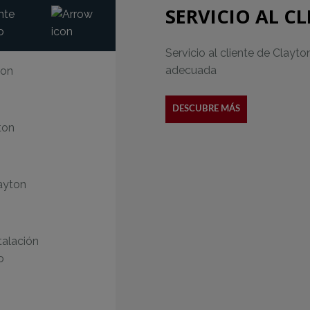
SERVICIO AL C
ente
o
Servicio al cliente de Clay
adecuada
ton
DESCUBRE MÁS
ton
ayton
talación
o